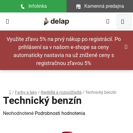
Prejsť
Infolinka
Kamenná predajna
na
obsah
Hľadať
NÁ
Využite zľavu 5% na prvý nákup po registrácií. Po
KOŠ
prihlásení sa v našom e-shope sa ceny
automaticky nastavia na už znížené ceny s
registračnou zľavou 5%
Domov
/
Farby a laky
/
Riedidlá a rozpúšťadlá
/
Technický benzín
Technický benzín
Priemerné
Neohodnotené
Podrobnosti hodnotenia
hodnotenie
produktu