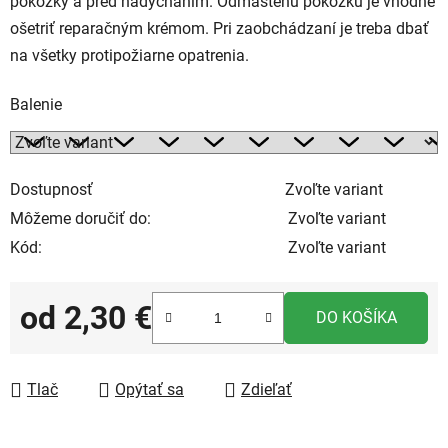
pokožky a pred nadýchaním. Odmastenú pokožku je vhodné
ošetriť reparačným krémom. Pri zaobchádzaní je treba dbať
na všetky protipožiarne opatrenia.
Balenie
Dostupnosť
Zvoľte variant
Môžeme doručiť do:
Zvoľte variant
Kód:
Zvoľte variant
od
2,30 €
DO KOŠÍKA
Jednotková cena:
Tlač
Opýtať sa
Zdieľať