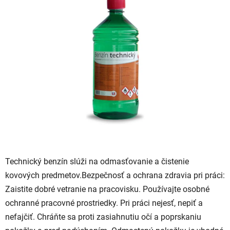
je
0,0
z
5
hviezdičiek.
Technický benzín slúži na odmasťovanie a čistenie
kovových predmetov.Bezpečnosť a ochrana zdravia pri práci:
Zaistite dobré vetranie na pracovisku. Používajte osobné
ochranné pracovné prostriedky. Pri práci nejesť, nepiť a
nefajčiť. Chráňte sa proti zasiahnutiu očí a poprskaniu