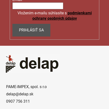
Vložením e-mailu súhlasíte s
podmienkami
ochrany osobných údajov
PRIHLÁSIŤ SA
Z
á
p
ä
t
i
e
PAME-IMPEX, spol. s r.o
delap
@
delap.sk
0907 756 311