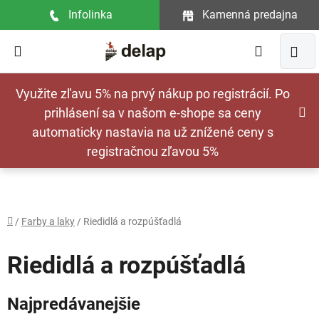
Prejsť
Infolinka
Kamenná predajna
na
obsah
Hľadať
NÁ
Využite zľavu 5% na prvý nákup po registrácií. Po
KOŠ
prihlásení sa v našom e-shope sa ceny
automaticky nastavia na už znížené ceny s
registračnou zľavou 5%
Domov
/
Farby a laky
/
Riedidlá a rozpúšťadlá
Riedidlá a rozpúšťadlá
Najpredávanejšie