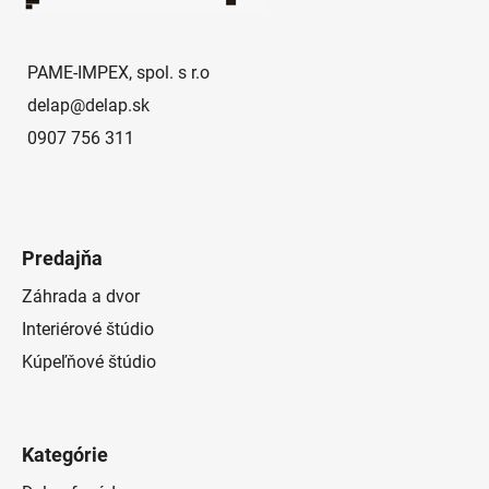
t
i
e
PAME-IMPEX, spol. s r.o
delap
@
delap.sk
0907 756 311
Predajňa
Záhrada a dvor
Interiérové štúdio
Kúpeľňové štúdio
Kategórie