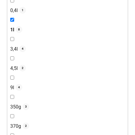
0,4l
1
1l
8
3,4l
4
4,5l
2
9l
4
350g
3
370g
2