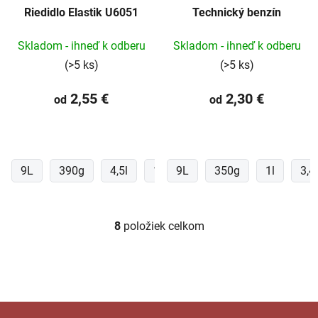
Riedidlo Elastik U6051
Technický benzín
Skladom - ihneď k odberu
Skladom - ihneď k odberu
(>5 ks)
(>5 ks)
2,55 €
2,30 €
od
od
9L
390g
4,5l
1l
9L
350g
1l
3,4l
8
položiek celkom
O
v
l
á
d
a