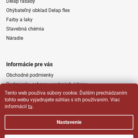
Delap fasády
Ohýbateľný obklad Delap flex
Farby a laky
Stavebná chémia
Náradie
Informácie pre vás
Obchodné podmienky
Podmienky ochrany osobných údajov
Tento web používa súbory cookie. Ďalším prechádzaním
Odstúpenie od zmluvy
tohto webu vyjadrujete súhlas s ich používaním. Viac
Kontakty
informácií
tu
.
Predajňa
Nastavenie
Vytvoril Shoptet
a
Adatelier