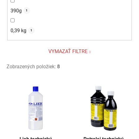
390g
1
0,39 kg
1
VYMAZAŤ FILTRE
Zobrazených položiek:
8
V
ý
p
i
s
p
r