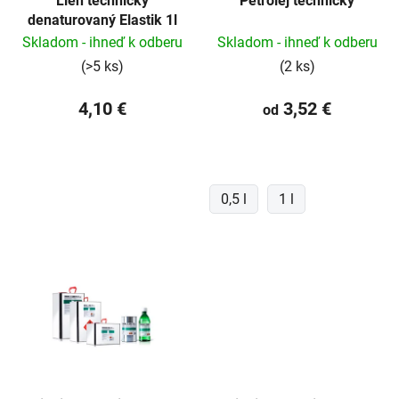
Lieh technický
Petrolej technický
o
denaturovaný Elastik 1l
d
Skladom - ihneď k odberu
Skladom - ihneď k odberu
u
(>5 ks)
(2 ks)
k
t
4,10 €
3,52 €
od
o
v
0,5 l
1 l