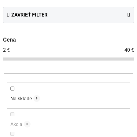
d
e
ZAVRIEŤ FILTER
n
i
e
Cena
p
r
2
€
40
€
o
d
u
k
t
o
Na sklade
8
v
Akcia
0