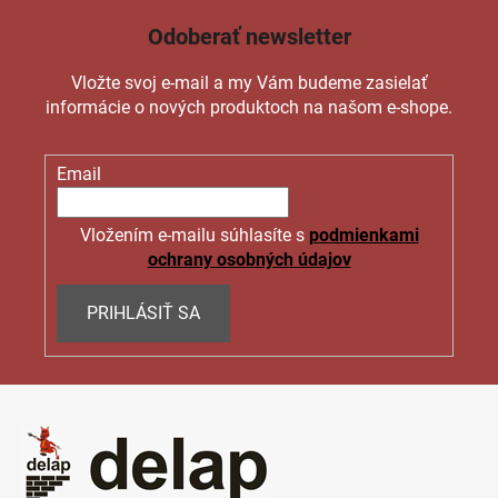
c
Odoberať newsletter
i
e
Vložte svoj e-mail a my Vám budeme zasielať
p
informácie o nových produktoch na našom e-shope.
r
v
k
Email
y
v
ý
Vložením e-mailu súhlasíte s
podmienkami
p
ochrany osobných údajov
i
s
PRIHLÁSIŤ SA
u
Z
á
p
ä