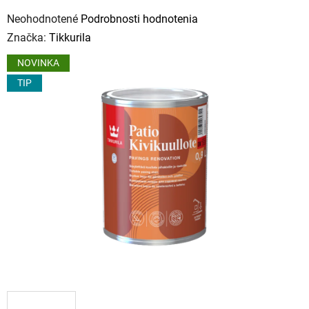
Priemerné
Neohodnotené
Podrobnosti hodnotenia
hodnotenie
Značka:
Tikkurila
produktu
NOVINKA
je
TIP
0,0
z
5
hviezdičiek.