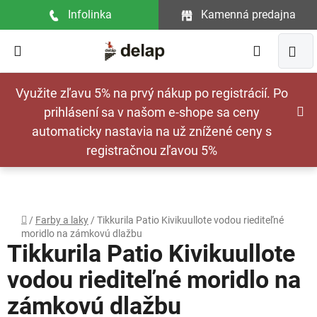
Prejsť
Infolinka
Kamenná predajna
na
obsah
Hľadať
NÁ
Využite zľavu 5% na prvý nákup po registrácií. Po
KOŠ
prihlásení sa v našom e-shope sa ceny
automaticky nastavia na už znížené ceny s
registračnou zľavou 5%
Domov
/
Farby a laky
/
Tikkurila Patio Kivikuullote vodou riediteľné
moridlo na zámkovú dlažbu
Tikkurila Patio Kivikuullote
vodou riediteľné moridlo na
zámkovú dlažbu