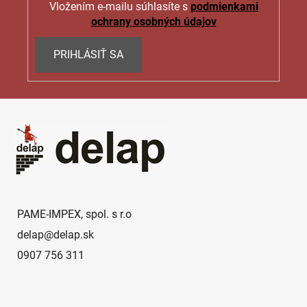
Vložením e-mailu súhlasíte s
podmienkami
ochrany osobných údajov
PRIHLÁSIŤ SA
Z
á
p
ä
t
i
e
PAME-IMPEX, spol. s r.o
delap
@
delap.sk
0907 756 311