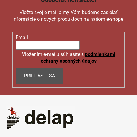
Vložte svoj e-mail a my Vám budeme zasielať
informácie o nových produktoch na našom e-shope.
Email
Vložením e-mailu súhlasíte s
podmienkami
ochrany osobných údajov
PRIHLÁSIŤ SA
Z
á
p
ä
t