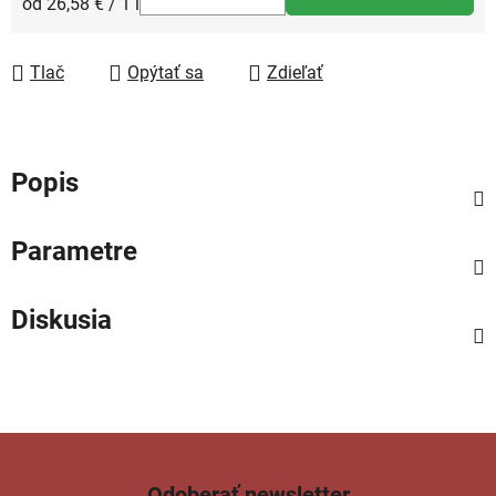
Jednotková cena:
od 26,58 € / 1 l
Tlač
Opýtať sa
Zdieľať
Popis
Parametre
Diskusia
Odoberať newsletter