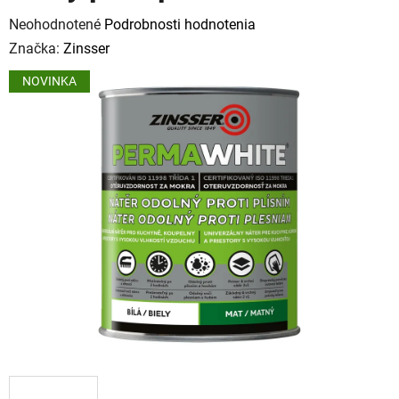
Priemerné
Neohodnotené
Podrobnosti hodnotenia
hodnotenie
Značka:
Zinsser
produktu
NOVINKA
je
0,0
z
5
hviezdičiek.