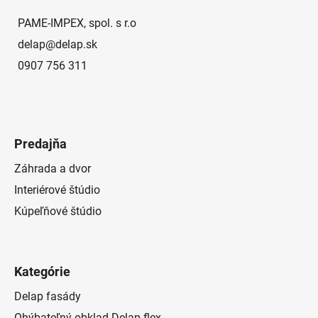
i
e
PAME-IMPEX, spol. s r.o
delap
@
delap.sk
0907 756 311
Predajňa
Záhrada a dvor
Interiérové štúdio
Kúpeľňové štúdio
Kategórie
Delap fasády
Ohýbateľný obklad Delap flex