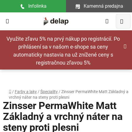
Prejsť
Infolinka
Kamenná predajna
na
obsah
Hľadať
NÁ
Využite zľavu 5% na prvý nákup po registrácií. Po
KOŠ
prihlásení sa v našom e-shope sa ceny
automaticky nastavia na už znížené ceny s
registračnou zľavou 5%
Domov
/
Farby a laky
/
Špeciality
/
Zinsser PermaWhite Matt Základný a
vrchný náter na steny proti plesni
Zinsser PermaWhite Matt
Základný a vrchný náter na
steny proti plesni