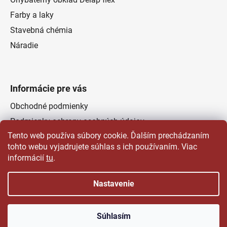
Farby a laky
Stavebná chémia
Náradie
Informácie pre vás
Obchodné podmienky
Podmienky ochrany osobných údajov
Tento web používa súbory cookie. Ďalším prechádzaním
Odstúpenie od zmluvy
tohto webu vyjadrujete súhlas s ich používaním. Viac
Kontakty
informácií
tu
.
Predajňa
Nastavenie
Vytvoril Shoptet
a
Adatelier
Súhlasím
Copyright 2026
Čertovsky dobré farby laky | Delap.sk
.