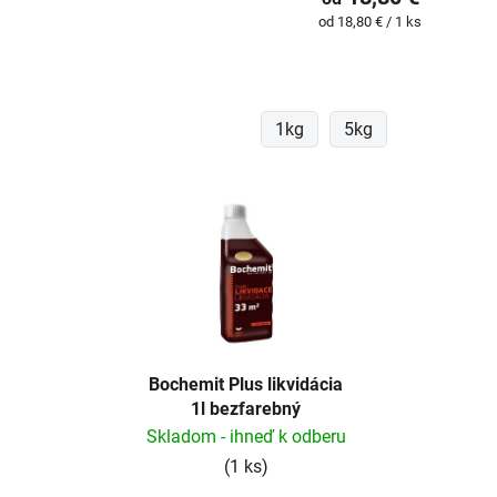
o
v
cena:
Jednotková
od 18,80 € / 1 ks
v
cena:
1kg
5kg
Bochemit Plus likvidácia
1l bezfarebný
Skladom - ihneď k odberu
(1 ks)