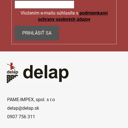
y
v
ý
Vložením e-mailu súhlasíte s
podmienkami
p
ochrany osobných údajov
i
s
PRIHLÁSIŤ SA
u
Z
á
p
ä
t
i
e
PAME-IMPEX, spol. s r.o
delap
@
delap.sk
0907 756 311