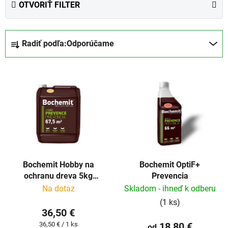
OTVORIŤ FILTER
R
Radiť podľa:
Odporúčame
a
d
V
e
ý
n
p
i
i
e
s
p
p
r
r
o
Bochemit Hobby na
Bochemit OptiF+
o
d
ochranu dreva 5kg
Prevencia
d
u
bezfarebný
Na dotaz
Skladom - ihneď k odberu
u
k
(1 ks)
k
t
36,50 €
t
o
Jednotková
36,50 € / 1 ks
18,80 €
od