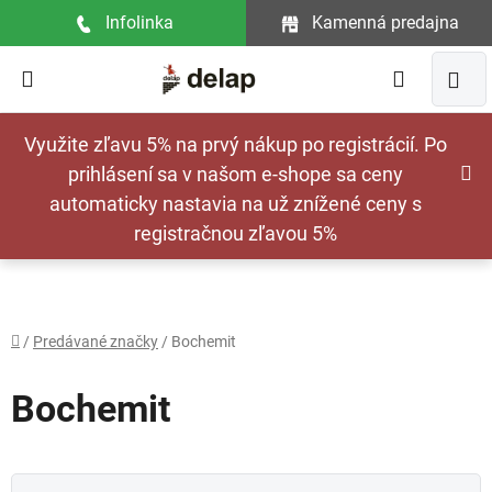
Prejsť
Infolinka
Kamenná predajna
na
obsah
Hľadať
NÁ
Využite zľavu 5% na prvý nákup po registrácií. Po
KOŠ
prihlásení sa v našom e-shope sa ceny
automaticky nastavia na už znížené ceny s
registračnou zľavou 5%
Domov
/
Predávané značky
/
Bochemit
Bochemit