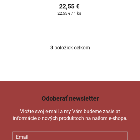
22,55 €
Jednotková
22,55 € / 1 ks
cena:
3
položiek celkom
O
v
l
á
d
a
c
Odoberať newsletter
i
e
Vložte svoj e-mail a my Vám budeme zasielať
p
informácie o nových produktoch na našom e-shope.
r
v
k
Email