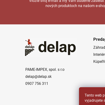
Vložte svoj e-mail a my Vám budeme zasielať
nových produktoch na našom e-sho
Z
á
Preda
p
Záhrad
ä
Interié
t
i
Kúpeľň
e
PAME-IMPEX, spol. s r.o
delap
@
delap.sk
0907 756 311
Tento web p
vyjadrujete 