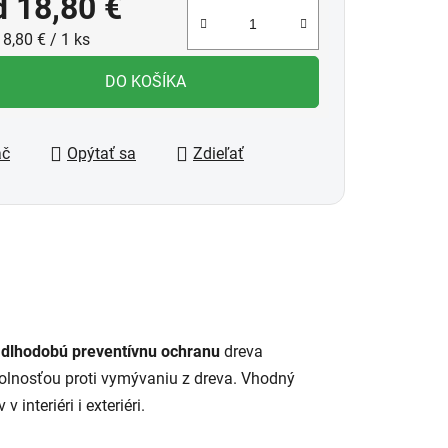
d
18,80 €
notková cena:
8,80 € / 1 ks
DO KOŠÍKA
ač
Opýtať sa
Zdieľať
dlhodobú preventívnu ochranu
dreva
olnosťou proti vymývaniu z dreva. Vhodný
nteriéri i exteriéri.