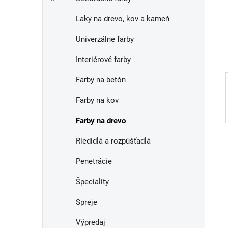
e
n
Laky na drevo, kov a kameň
e
l
Univerzálne farby
Interiérové farby
Farby na betón
Farby na kov
Farby na drevo
Riedidlá a rozpúšťadlá
Penetrácie
Špeciality
Spreje
Výpredaj