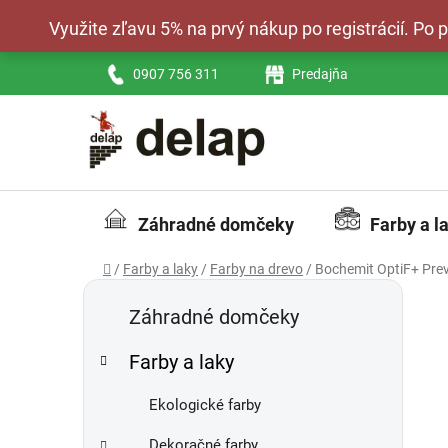
Prejsť
Využite zľavu 5% na prvý nákup po registrácií. Po
na
obsah
0907 756 311
Predajňa
Záhradné domčeky
Farby a l
Domov
/
Farby a laky
/
Farby na drevo
/
Bochemit OptiF+ Pre
B
K
Preskočiť
a
kategórie
o
Záhradné domčeky
t
č
e
Farby a laky
n
g
ý
ó
Ekologické farby
p
r
i
a
Dekoračné farby