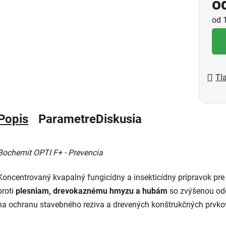
o
Jed
od 1
Tl
Popis
Parametre
Diskusia
Bochemit OPTI F+ - Prevencia
Koncentrovaný kvapalný fungicídny a insekticídny prípravok pre
proti
plesniam, drevokaznému hmyzu a hubám
so zvýšenou od
na ochranu stavebného reziva a drevených konštrukčných prvkov v i