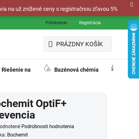
via na už znížené ceny s registračnou zľavou 5%
Prihlásenie
Registrácia
PRÁZDNY KOŠÍK
NÁKUPNÝ
KOŠÍK
Riešenie na
Bazénová chémia
Fasád
chemit OptiF+
evencia
merné
odnotené
Podrobnosti hodnotenia
otenie
ka:
Bochemit