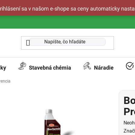
 prihlásení sa v našom e-shope sa ceny automaticky nasta
aky
Stavebná chémia
Náradie
vencia
Bo
Pr
Prie
Neoh
hodn
Znač