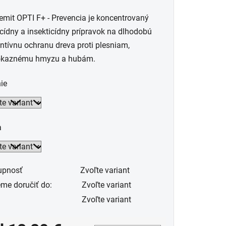
uktu
mit OPTI F+ - Prevencia je koncentrovaný
cídny a insekticídny prípravok na dlhodobú
ntívnu ochranu dreva proti plesniam,
okaznému hmyzu a hubám.
dičiek.
ie
a
upnosť
Zvoľte variant
me doručiť do:
Zvoľte variant
Zvoľte variant