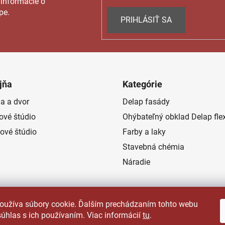
 informácie o
pe.
PRIHLÁSIŤ SA
jňa
Kategórie
a a dvor
Delap fasády
rové štúdio
Ohýbateľný obklad Delap fle
ové štúdio
Farby a laky
Stavebná chémia
Náradie
oužíva súbory cookie. Ďalším prechádzaním tohto webu
súhlas s ich používaním. Viac informácií
tu
.