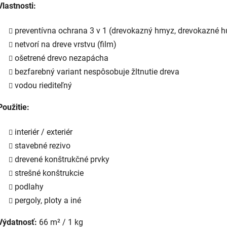
Vlastnosti:
preventívna ochrana 3 v 1 (drevokazný hmyz, drevokazné h
netvorí na dreve vrstvu (film)
ošetrené drevo nezapácha
bezfarebný variant nespôsobuje žltnutie dreva
vodou riediteľný
Použitie:
interiér / exteriér
stavebné rezivo
drevené konštrukčné prvky
strešné konštrukcie
podlahy
pergoly, ploty a iné
Výdatnosť:
66 m² / 1 kg