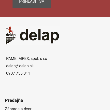
PRIHLÁSIŤ SA
u
Z
á
p
ä
t
i
e
PAME-IMPEX, spol. s r.o
delap
@
delap.sk
0907 756 311
Predajňa
Záhrada a dvor