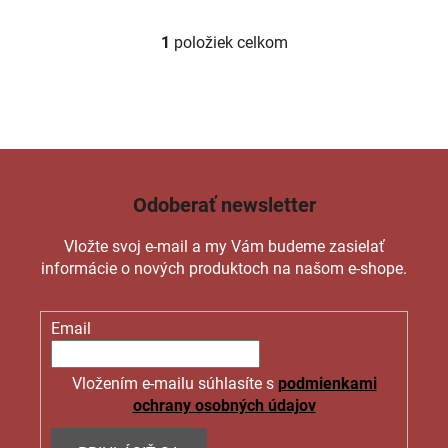
1
položiek celkom
O
v
l
á
d
a
c
Odoberať newsletter
i
e
Vložte svoj e-mail a my Vám budeme zasielať
p
informácie o nových produktoch na našom e-shope.
r
v
k
Email
y
v
ý
Vložením e-mailu súhlasíte s
podmienkami
p
ochrany osobných údajov
i
s