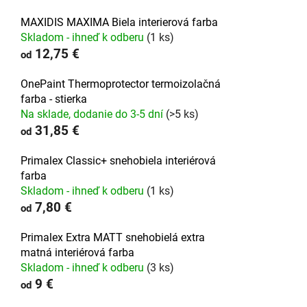
MAXIDIS MAXIMA Biela interierová farba
Skladom - ihneď k odberu
(1 ks)
12,75 €
od
OnePaint Thermoprotector termoizolačná
farba - stierka
Na sklade, dodanie do 3-5 dní
(>5 ks)
31,85 €
od
Primalex Classic+ snehobiela interiérová
farba
Skladom - ihneď k odberu
(1 ks)
7,80 €
od
Primalex Extra MATT snehobielá extra
matná interiérová farba
Skladom - ihneď k odberu
(3 ks)
9 €
od