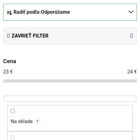
R
Radiť podľa:
Odporúčame
a
d
e
ZAVRIEŤ FILTER
n
i
e
Cena
p
r
23
€
24
€
o
d
u
k
t
o
Na sklade
1
v