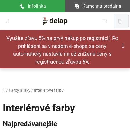
Prejsť
Infolinka
Kamenná predajna
na
obsah
Hľadať
NÁ
Využite zľavu 5% na prvý nákup po registrácií. Po
KOŠ
prihlásení sa v našom e-shope sa ceny
automaticky nastavia na už znížené ceny s
registračnou zľavou 5%
Domov
/
Farby a laky
/
Interiérové farby
Interiérové farby
Najpredávanejšie