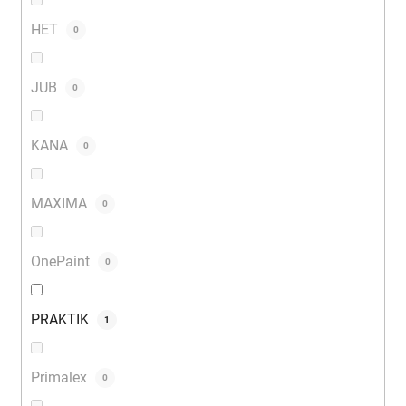
HET
0
JUB
0
KANA
0
MAXIMA
0
OnePaint
0
PRAKTIK
1
Primalex
0