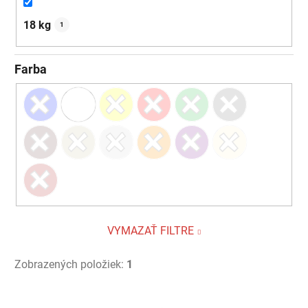
18 kg
1
Farba
VYMAZAŤ FILTRE
Zobrazených položiek:
1
V