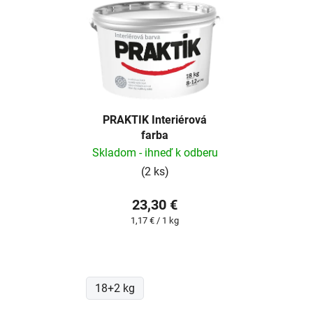
ý
p
i
s
p
r
PRAKTIK Interiérová
o
farba
d
Skladom - ihneď k odberu
u
(2 ks)
k
t
23,30 €
o
Jednotková
1,17 € / 1 kg
v
cena:
18+2 kg