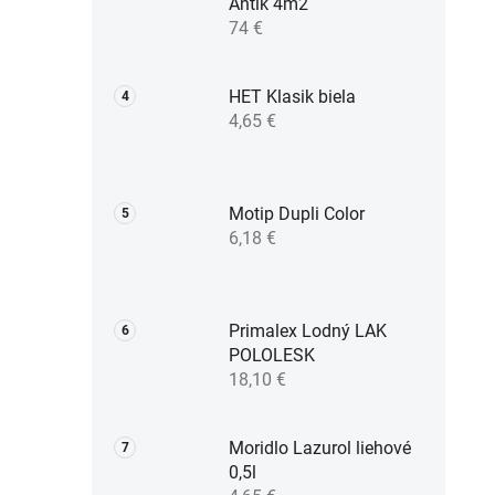
Antik 4m2
74 €
i
HET Klasik biela
4,65 €
Motip Dupli Color
6,18 €
Primalex Lodný LAK
POLOLESK
18,10 €
Moridlo Lazurol liehové
0,5l