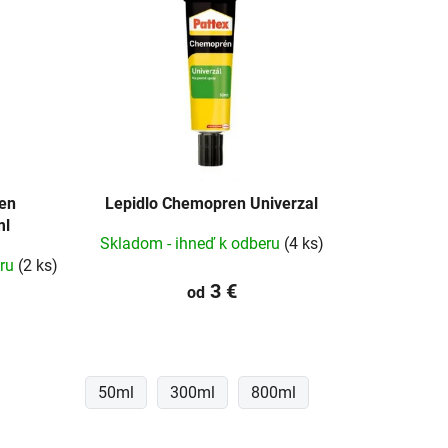
en
Lepidlo Chemopren Univerzal
ml
Skladom - ihneď k odberu
(4 ks)
eru
(2 ks)
3 €
od
50ml
300ml
800ml