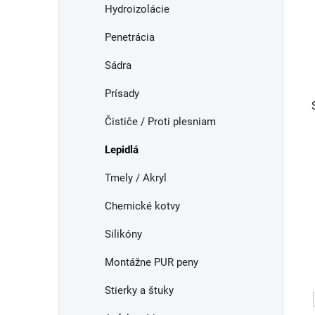
i
a
Hydroizolácie
e
n
Penetrácia
e
l
Sádra
Prísady
Čističe / Proti plesniam
Lepidlá
Tmely / Akryl
Chemické kotvy
Silikóny
Montážne PUR peny
Stierky a štuky