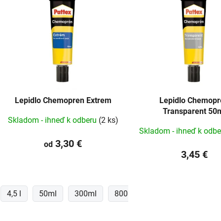
ý
p
s
p
r
o
d
Lepidlo Chemopren Extrem
Lepidlo Chemopr
u
Transparent 50
k
Skladom - ihneď k odberu
(2 ks)
Skladom - ihneď k odb
t
3,30 €
o
od
3,45 €
v
4,5 l
50ml
300ml
800ml
O