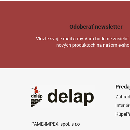
Odoberať newsletter
Vložte svoj e-mail a my Vám budeme zasielať
nových produktoch na našom e-sho
Z
á
Preda
p
Záhrad
ä
Interié
t
i
Kúpeľň
e
PAME-IMPEX, spol. s r.o