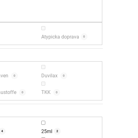
t
o
v
Atypicka doprava
0
aven
Duvilax
0
0
austoffe
TKK
0
0
25ml
4
2