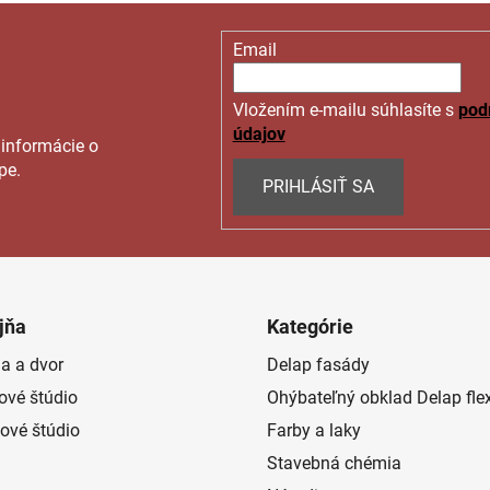
Email
Vložením e-mailu súhlasíte s
pod
údajov
 informácie o
pe.
PRIHLÁSIŤ SA
jňa
Kategórie
a a dvor
Delap fasády
rové štúdio
Ohýbateľný obklad Delap fle
ové štúdio
Farby a laky
Stavebná chémia