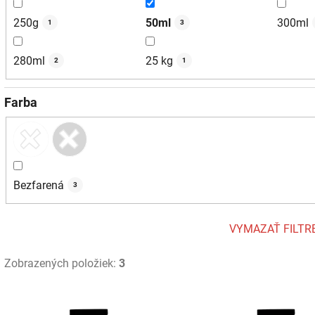
250g
50ml
300ml
1
3
280ml
25 kg
2
1
Farba
Bezfarená
3
VYMAZAŤ FILTR
Zobrazených položiek:
3
V