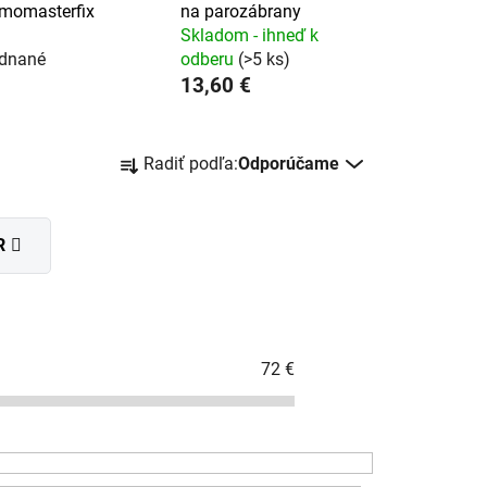
momasterfix
na parozábrany
g
Skladom - ihneď k
dnané
odberu
(>5 ks)
13,60 €
R
Radiť podľa:
Odporúčame
a
d
e
R
n
i
e
p
r
72
€
o
d
u
k