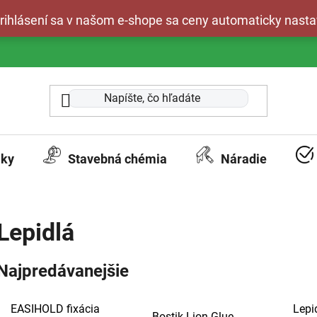
 prihlásení sa v našom e-shope sa ceny automaticky nasta
aky
Stavebná chémia
Náradie
Lepidlá
Najpredávanejšie
EASIHOLD fixácia
Lepi
Bostik Lion Glue