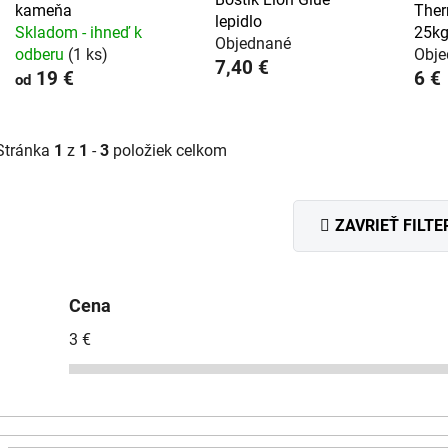
kameňa
Ther
lepidlo
Skladom - ihneď k
25k
Objednané
odberu
(1 ks)
Obje
7,40 €
19 €
6 €
od
Stránka
1
z
1
-
3
položiek celkom
ZAVRIEŤ FILTE
Cena
3
€