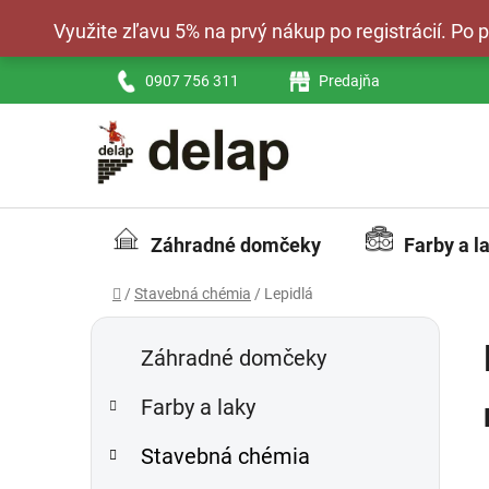
Prejsť
Využite zľavu 5% na prvý nákup po registrácií. Po
na
obsah
0907 756 311
Predajňa
Záhradné domčeky
Farby a l
Domov
/
Stavebná chémia
/
Lepidlá
B
K
Preskočiť
a
kategórie
o
Záhradné domčeky
t
č
e
Farby a laky
n
g
ý
ó
Stavebná chémia
p
r