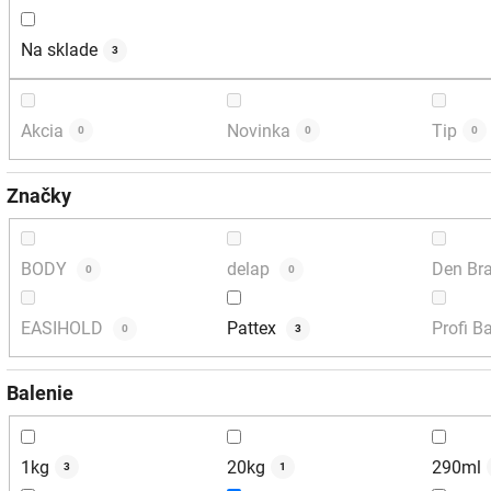
Na sklade
3
Akcia
Novinka
Tip
0
0
0
Značky
BODY
delap
Den Br
0
0
EASIHOLD
Pattex
Profi B
0
3
Balenie
1kg
20kg
290ml
3
1