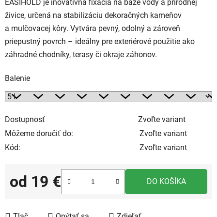
EASIHOLD je inovatívna fixácia na báze vody a prírodnej
živice, určená na stabilizáciu dekoračných kameňov
a mulčovacej kôry. Vytvára pevný, odolný a zároveň
priepustný povrch – ideálny pre exteriérové použitie ako
záhradné chodníky, terasy či okraje záhonov.
Balenie
Dostupnosť
Zvoľte variant
Môžeme doručiť do:
Zvoľte variant
Kód:
Zvoľte variant
od
19 €
DO KOŠÍKA
Jednotková cena:
Tlač
Opýtať sa
Zdieľať