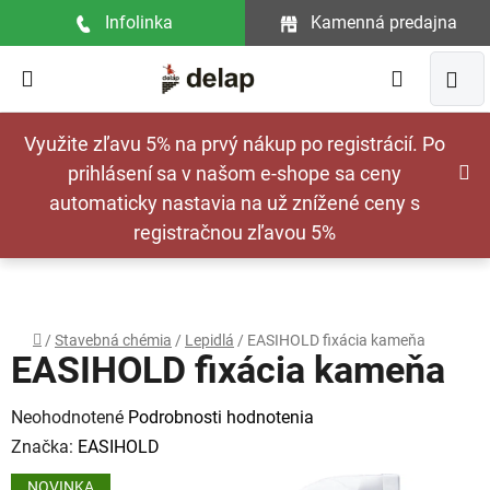
Prejsť
Infolinka
Kamenná predajna
na
obsah
Hľadať
NÁ
Využite zľavu 5% na prvý nákup po registrácií. Po
KOŠ
prihlásení sa v našom e-shope sa ceny
automaticky nastavia na už znížené ceny s
registračnou zľavou 5%
Domov
/
Stavebná chémia
/
Lepidlá
/
EASIHOLD fixácia kameňa
EASIHOLD fixácia kameňa
Priemerné
Neohodnotené
Podrobnosti hodnotenia
hodnotenie
Značka:
EASIHOLD
produktu
NOVINKA