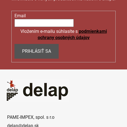
Email
Vložením e-mailu súhlasíte s
podmienkami
ochrany osobných údajov
PRIHLÁSIŤ SA
Z
á
p
ä
t
i
e
PAME-IMPEX, spol. s r.o
delap
@
delap.sk