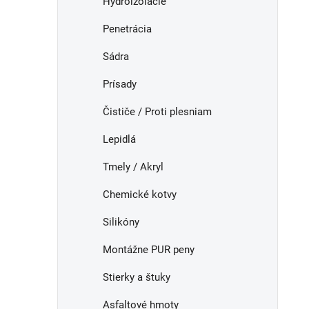
Hydroizolácie
e
n
Penetrácia
e
l
Sádra
Prísady
Čističe / Proti plesniam
Lepidlá
Tmely / Akryl
Chemické kotvy
Silikóny
Montážne PUR peny
Stierky a štuky
Asfaltové hmoty