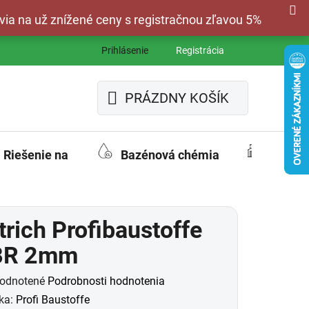
via na už znížené ceny s registračnou zľavou 5%
Prihlásenie
Registrácia
PRÁZDNY KOŠÍK
NÁKUPNÝ
KOŠÍK
Riešenie na
Bazénová chémia
Fasád
trich Profibaustoffe
BR 2mm
merné
odnotené
Podrobnosti hodnotenia
otenie
ka:
Profi Baustoffe