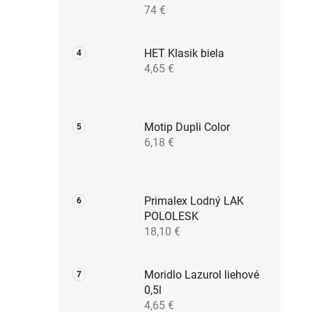
74 €
HET Klasik biela
4,65 €
Motip Dupli Color
6,18 €
Primalex Lodný LAK
POLOLESK
18,10 €
Moridlo Lazurol liehové
0,5l
4,65 €