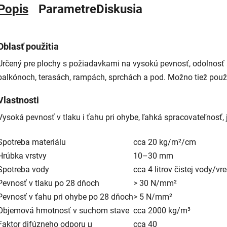
Popis
Parametre
Diskusia
Oblasť použitia
Určený pre plochy s požiadavkami na vysokú pevnosť, odolnosť a
balkónoch, terasách, rampách, sprchách a pod. Možno tiež použi
Vlastnosti
Vysoká pevnosť v tlaku i ťahu pri ohybe, ľahká spracovateľnosť
Spotreba materiálu
cca 20 kg/m²/cm
Hrúbka vrstvy
10–30 mm
Spotreba vody
cca 4 litrov čistej vody/vr
Pevnosť v tlaku po 28 dňoch
> 30 N/mm²
Pevnosť v ťahu pri ohybe po 28 dňoch
> 5 N/mm²
Objemová hmotnosť v suchom stave
cca 2000 kg/m³
Faktor difúzneho odporu μ
cca 40