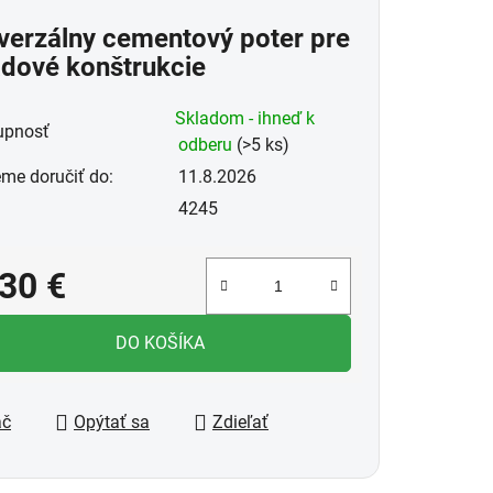
uktu
verzálny cementový poter pre
dové konštrukcie
Skladom - ihneď k
upnosť
odberu
(>5 ks)
dičiek.
me doručiť do:
11.8.2026
4245
,30 €
notková cena:
DO KOŠÍKA
ač
Opýtať sa
Zdieľať