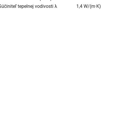
Súčiniteľ tepelnej vodivosti λ
1,4 W/(m·K)