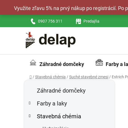
Prejsť
Využite zľavu 5% na prvý nákup po registrácií. Po
na
obsah
0907 756 311
Predajňa
Záhradné domčeky
Farby a l
Domov
/
Stavebná chémia
/
Suché stavebné zmesi
/
Estrich 
B
K
Preskočiť
a
kategórie
o
Záhradné domčeky
t
č
e
Farby a laky
n
g
ý
ó
Stavebná chémia
p
r
i
a