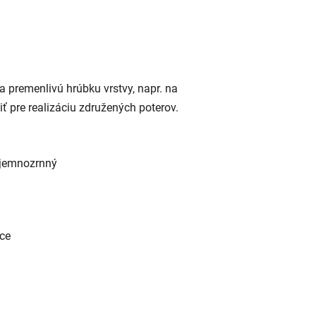
 premenlivú hrúbku vrstvy, napr. na
ť pre realizáciu združených poterov.
, jemnozrnný
ece