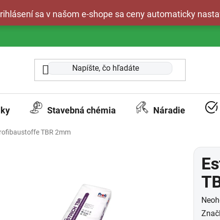
 prihlásení sa v našom e-shope sa ceny automaticky nasta
aky
Stavebná chémia
Náradie
Profibaustoffe TBR 2mm
Es
T
Prie
Neoh
hodn
Znač