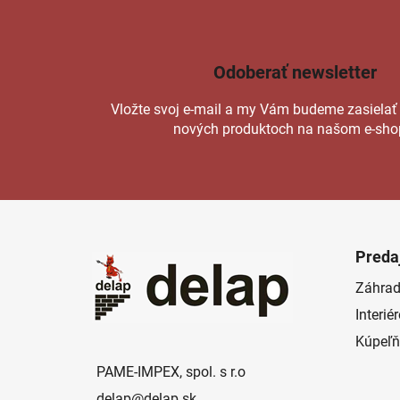
Odoberať newsletter
Vložte svoj e-mail a my Vám budeme zasielať
nových produktoch na našom e-sho
Z
á
Preda
p
Záhrad
ä
Interié
t
i
Kúpeľň
e
PAME-IMPEX, spol. s r.o
delap
@
delap.sk