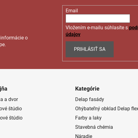
Email
Vložením e-mailu súhlasíte s
pod
údajov
 informácie o
pe.
PRIHLÁSIŤ SA
jňa
Kategórie
a a dvor
Delap fasády
rové štúdio
Ohýbateľný obklad Delap fle
ové štúdio
Farby a laky
Stavebná chémia
Náradie