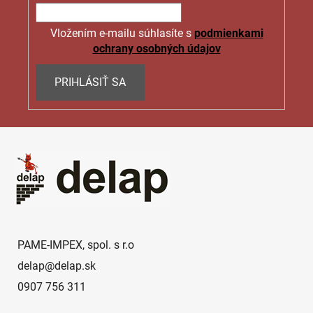
Vložením e-mailu súhlasíte s
podmienkami
ochrany osobných údajov
PRIHLÁSIŤ SA
Z
á
p
ä
t
i
e
PAME-IMPEX, spol. s r.o
delap
@
delap.sk
0907 756 311