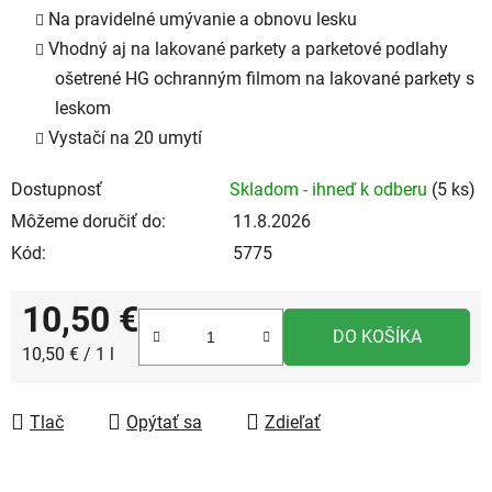
Na pravidelné umývanie a obnovu lesku
Vhodný aj na lakované parkety a parketové podlahy
ošetrené HG ochranným filmom na lakované parkety s
leskom
Vystačí na 20 umytí
Dostupnosť
Skladom - ihneď k odberu
(5 ks)
Môžeme doručiť do:
11.8.2026
Kód:
5775
10,50 €
DO KOŠÍKA
Jednotková cena:
10,50 € / 1 l
Tlač
Opýtať sa
Zdieľať