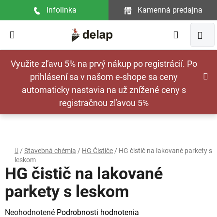
Prejsť
Infolinka
Kamenná predajna
na
obsah
Hľadať
NÁ
Využite zľavu 5% na prvý nákup po registrácií. Po
KOŠ
prihlásení sa v našom e-shope sa ceny
automaticky nastavia na už znížené ceny s
registračnou zľavou 5%
Domov
/
Stavebná chémia
/
HG Čističe
/
HG čistič na lakované parkety s
leskom
HG čistič na lakované
parkety s leskom
Priemerné
Neohodnotené
Podrobnosti hodnotenia