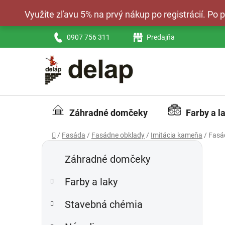
Prejsť
Využite zľavu 5% na prvý nákup po registrácií. Po
na
obsah
0907 756 311
Predajňa
Záhradné domčeky
Farby a l
Domov
/
Fasáda
/
Fasádne obklady
/
Imitácia kameňa
/
Fasá
B
K
Preskočiť
a
kategórie
o
Záhradné domčeky
t
č
e
Farby a laky
n
g
ý
ó
Stavebná chémia
p
r
i
a