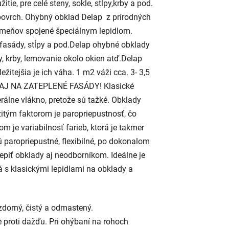
tie, pre celé steny, sokle, stĺpy,krby a pod.
povrch. Ohybný obklad Delap z prírodných
ameňov spojené špeciálnym lepidlom.
 fasády, stĺpy a pod.Delap ohybné obklady
y, krby, lemovanie okolo okien atď.Delap
itejšia je ich váha. 1 m2 váži cca. 3- 3,5
ia. AJ NA ZATEPLENÉ FASÁDY! Klasické
rálne vlákno, pretože sú tažké. Obklady
žitým faktorom je paropriepustnosť, čo
om je variabilnosť farieb, ktorá je takmer
 paropriepustné, flexibilné, po dokonalom
piť obklady aj neodborníkom. Ideálne je
á s klasickými lepidlami na obklady a
zdorný, čistý a odmastený.
 proti dažďu. Pri ohýbaní na rohoch