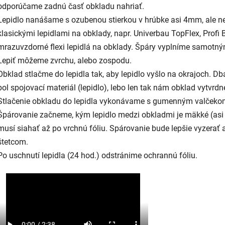
odporúčame zadnú časť obkladu nahriať.
Lepidlo nanášame s ozubenou stierkou v hrúbke asi 4mm, ale nei
klasickými lepidlami na obklady, napr. Univerbau TopFlex, Profi 
mrazuvzdorné flexi lepidlá na obklady. Špáry vyplníme samotný
Lepiť môžeme zvrchu, alebo zospodu.
Obklad stlačme do lepidla tak, aby lepidlo vyšlo na okrajoch. D
bol spojovací materiál (lepidlo), lebo len tak nám obklad vytvrdn
Stlačenie obkladu do lepidla vykonávame s gumenným valčeko
Špárovanie začneme, kým lepidlo medzi obkladmi je mäkké (asi 
musí siahať až po vrchnú fóliu. Spárovanie bude lepšie vyzerať
štetcom.
Po uschnutí lepidla (24 hod.) odstránime ochrannú fóliu.