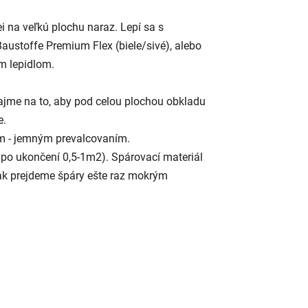
 na veľkú plochu naraz. Lepí sa s
Baustoffe Premium Flex (biele/sivé), alebo
m lepidlom.
bajme na to, aby pod celou plochou obkladu
e.
m - jemným prevalcovaním.
po ukončení 0,5-1m2). Spárovací materiál
 ak prejdeme špáry ešte raz mokrým