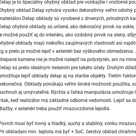
Delap je to špeciálny ohybný obklad pre vonkajšie i vnútorné použi
Ohybný obklad Delap vytvára vysoko dekoratívny veľmi odolný 
materiálov.Delap obklady sú vyrobené z drvených, prírodných k
Delap ohybné obklady sú určené, ako dekoračný prvok na sokle,
je možné použiť aj do interiéru, ako ozdobný prvok na steny, stĺp
ohybné obklady majú niekoľko zaujímavých vlastností asi najdôlež
kg a preto je možné lepiť v exteriéri bez výškového obmedzen
štiepané kamene nie je možné nalepiť na polystyrén, ani na mine
Delap sú preto ideálnym riešením pre takéto účely. Druhým dôle
umožňuje lepiť obklady delap aj na staršie objekty. Tretím faktor
nekonečná. Obklady ponúkajú veľmi široké možnosti použitia, sú
uschnutí aj umývateľné. Rýchla a ľahká manipulácia umožnuje le
však, keď realizátor má základné odborné vedomosti. Lepiť sa d
dlažby, v exteriéri treba použiť mrazuvzdorné lepidlá.
Povrch musí byť rovný a hladký, suchý a stabilný, vonku mrazuv
Pri obkladaní min. teplota má byť + 5oC. čerstvý obklad chráňme