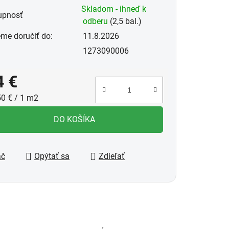
Skladom - ihneď k
upnosť
odberu
(2,5 bal.)
me doručiť do:
11.8.2026
1273090006
4 €
notková cena:
50 € / 1 m2
DO KOŠÍKA
ač
Opýtať sa
Zdieľať