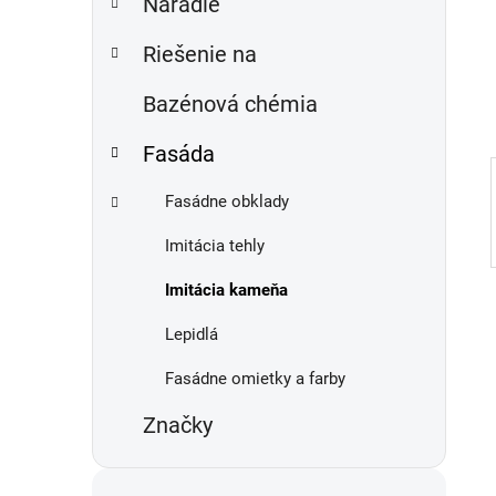
Náradie
e
n
e
Riešenie na
l
Bazénová chémia
Fasáda
Fasádne obklady
Imitácia tehly
Imitácia kameňa
Lepidlá
Fasádne omietky a farby
Značky