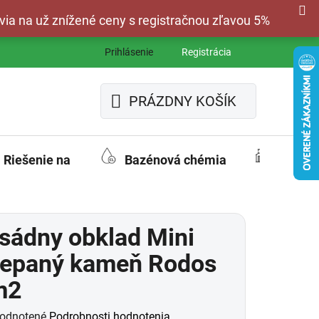
via na už znížené ceny s registračnou zľavou 5%
Prihlásenie
Registrácia
PRÁZDNY KOŠÍK
NÁKUPNÝ
KOŠÍK
Riešenie na
Bazénová chémia
Fasád
sádny obklad Mini
iepaný kameň Rodos
m2
merné
odnotené
Podrobnosti hodnotenia