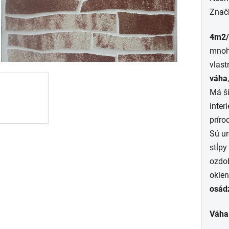
hodn
Znač
prod
4m2/b
je
mnoho
0,0
vlast
z
váha
5
Má ši
hviez
interi
príro
Sú ur
stĺpy
ozdob
okien
osádz
Váha