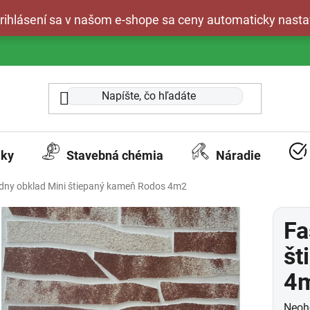
 prihlásení sa v našom e-shope sa ceny automaticky nasta
aky
Stavebná chémia
Náradie
dny obklad Mini štiepaný kameň Rodos 4m2
Fa
št
4
Prie
Neoh