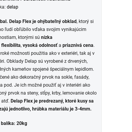
otenie
ka:
delap
uktu
al. Delap Flex je ohýbateľný obklad
, ktorý si
 ľudí obľúbilo vďaka svojim vynikajúcim
nostiam, ktorými sú
nízka
,
flexibilita
,
vysoká odolnosť
a
priaznivá cena
.
roké možnosti použitia ako v exteriéri, tak aj v
dičiek.
éri.
Obklady Delap sú vyrobené z drvených,
dných kameňov spojené špeciálnym lepidlom.
čené ako dekoračný prvok na sokle, fasády,
 a pod. Je ich možné použiť aj v interiéri ako
ný prvok na steny, stĺpy, krby, lemovanie okolo
 atď.
Delap Flex je predrezaný, ktoré kusy sa
ajú jednotlivo, hrúbka materiálu je 3-4mm.
 balíka: 20kg