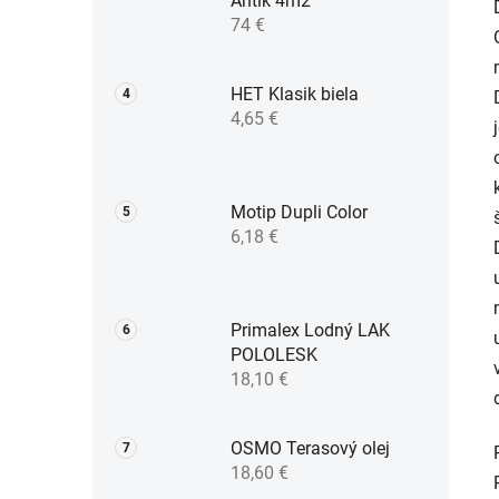
Antik 4m2
74 €
HET Klasik biela
4,65 €
Motip Dupli Color
6,18 €
Primalex Lodný LAK
POLOLESK
18,10 €
OSMO Terasový olej
18,60 €