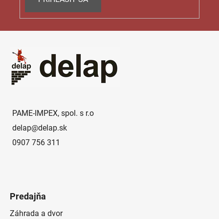
Z
á
p
ä
t
i
e
PAME-IMPEX, spol. s r.o
delap
@
delap.sk
0907 756 311
Predajňa
Záhrada a dvor