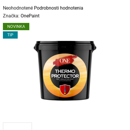
Priemerné
Neohodnotené
Podrobnosti hodnotenia
hodnotenie
Značka:
OnePaint
produktu
NOVINKA
je
TIP
0,0
z
5
hviezdičiek.