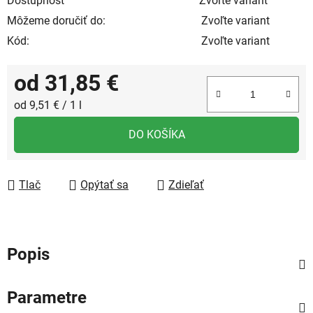
Dostupnosť
Zvoľte variant
Môžeme doručiť do:
Zvoľte variant
Kód:
Zvoľte variant
od
31,85 €
Jednotková cena:
od 9,51 € / 1 l
DO KOŠÍKA
Tlač
Opýtať sa
Zdieľať
Popis
Parametre