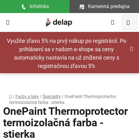
Prejsť
Infolinka
Kamenná predajna
na
obsah
Hľadať
NÁ
Využite zľavu 5% na prvý nákup po registrácií. Po
KOŠ
prihlásení sa v našom e-shope sa ceny
automaticky nastavia na už znížené ceny s
registračnou zľavou 5%
Domov
/
Farby a laky
/
Špeciality
/
OnePaint Thermoprotector
termoizolačná farba - stierka
OnePaint Thermoprotector
termoizolačná farba -
stierka