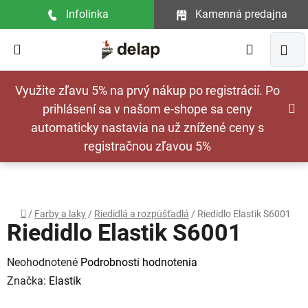
Prejsť
Infolinka
Kamenná predajna
na
obsah
Hľadať
NÁ
Využite zľavu 5% na prvý nákup po registrácií. Po
KOŠ
prihlásení sa v našom e-shope sa ceny
automaticky nastavia na už znížené ceny s
registračnou zľavou 5%
Domov
/
Farby a laky
/
Riedidlá a rozpúšťadlá
/
Riedidlo Elastik S6001
Riedidlo Elastik S6001
Priemerné
Neohodnotené
Podrobnosti hodnotenia
hodnotenie
Značka:
Elastik
produktu