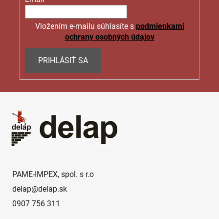
Vložením e-mailu súhlasíte s
podmienkami
ochrany osobných údajov
PRIHLÁSIŤ SA
Z
á
p
ä
t
i
e
PAME-IMPEX, spol. s r.o
delap
@
delap.sk
0907 756 311