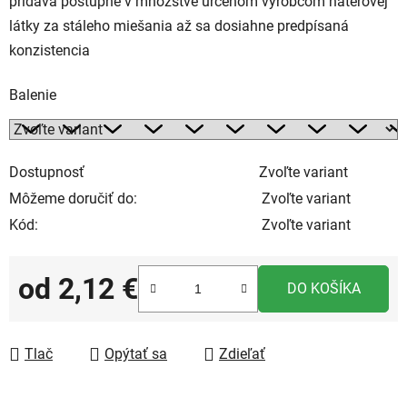
pridáva postupne v množstve určenom výrobcom náterovej
látky za stáleho miešania až sa dosiahne predpísaná
konzistencia
Balenie
Dostupnosť
Zvoľte variant
Môžeme doručiť do:
Zvoľte variant
Kód:
Zvoľte variant
od
2,12 €
DO KOŠÍKA
Jednotková cena:
Tlač
Opýtať sa
Zdieľať