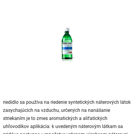
je
0,0
z
5
hviezdičiek.
riedidlo sa používa na riedenie syntetických náterových látok
zasychajúcich na vzduchu, určených na nanášanie
striekaním je to zmes aromatických a alifatických
uhľovodíkov aplikácia: k uvedeným náterovým látkam sa