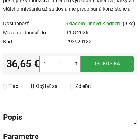
postupne v množstve určenom výrobcom náterovej látky za
stáleho miešania až sa dosiahne predpísaná konzistencia
Dostupnosť
Skladom - ihneď k odberu
(3 ks)
Môžeme doručiť do:
11.8.2026
Kód:
293920182
36,65 €
DO KOŠÍKA
Jednotková cena:
Tlač
Opýtať sa
Zdieľať
Popis
Parametre