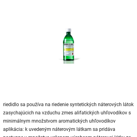
je
0,0
z
5
hviezdičiek.
riedidlo sa používa na riedenie syntetických náterových látok
zasychajúcich na vzduchu zmes alifatických uhľovodíkov s
minimálnym množstvom aromatických uhľovodíkov
aplikácia: k uvedeným náterovým látkam sa pridáva