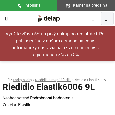
Prejsť
Infolinka
Kamenná predajna
na
obsah
Hľadať
NÁ
Využite zľavu 5% na prvý nákup po registrácií. Po
KOŠ
prihlásení sa v našom e-shope sa ceny
automaticky nastavia na už znížené ceny s
registračnou zľavou 5%
Domov
/
Farby a laky
/
Riedidlá a rozpúšťadlá
/
Riedidlo Elastik6006 9L
Riedidlo Elastik6006 9L
Priemerné
Neohodnotené
Podrobnosti hodnotenia
hodnotenie
Značka:
Elastik
produktu