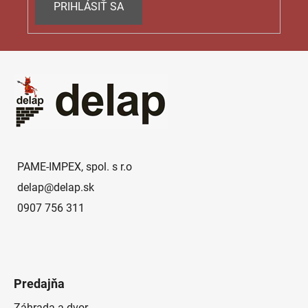
PRIHLÁSIŤ SA
Z
á
p
ä
t
i
e
PAME-IMPEX, spol. s r.o
delap
@
delap.sk
0907 756 311
Predajňa
Záhrada a dvor