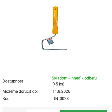
je
0,0
z
5
hviezdičiek.
Skladom - ihneď k odberu
Dostupnosť
(>5 ks)
Môžeme doručiť do:
11.8.2026
Kód:
DN_0028