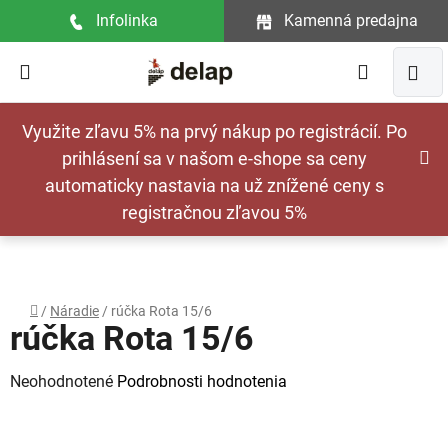
Prejsť
Infolinka
Kamenná predajna
na
obsah
Hľadať
NÁ
Využite zľavu 5% na prvý nákup po registrácií. Po
KOŠ
prihlásení sa v našom e-shope sa ceny
automaticky nastavia na už znížené ceny s
registračnou zľavou 5%
Domov
/
Náradie
/
rúčka Rota 15/6
rúčka Rota 15/6
Priemerné
Neohodnotené
Podrobnosti hodnotenia
hodnotenie
produktu