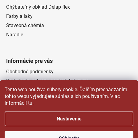
Ohýbateľný obklad Delap flex
Farby a laky
Stavebná chémia
Náradie
Informácie pre vás
Obchodné podmienky
Podmienky ochrany osobných údajov
Tento web používa súbory cookie. Ďalším prechádzaním
Odstúpenie od zmluvy
tohto webu vyjadrujete súhlas s ich používaním. Viac
Kontakty
informácií
tu
.
Predajňa
Nastavenie
Vytvoril Shoptet
a
Adatelier