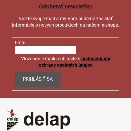
Odoberať newsletter
Vložte svoj e-mail a my Vám budeme zasielať
informácie o nových produktoch na našom e-shope.
Email
Vložením e-mailu súhlasíte s
podmienkami
ochrany osobných údajov
PRIHLÁSIŤ SA
Z
á
p
ä