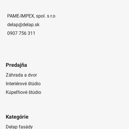
t
i
e
PAME-IMPEX, spol. s r.o
delap
@
delap.sk
0907 756 311
Predajňa
Záhrada a dvor
Interiérové štúdio
Kúpeľňové štúdio
Kategórie
Delap fasády