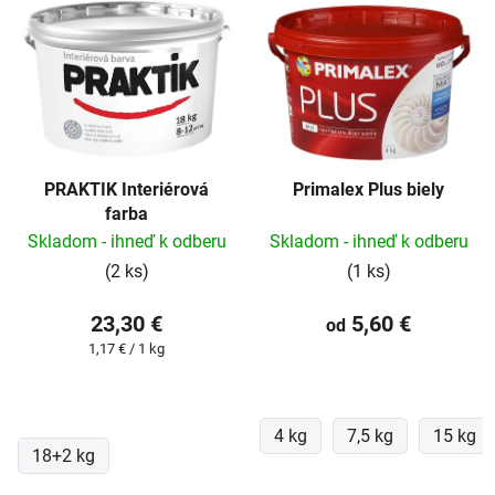
ý
p
i
s
p
r
PRAKTIK Interiérová
Primalex Plus biely
o
farba
d
Skladom - ihneď k odberu
Skladom - ihneď k odberu
u
(2 ks)
(1 ks)
k
t
23,30 €
5,60 €
od
o
Jednotková
1,17 € / 1 kg
v
cena:
4 kg
7,5 kg
15 kg
18+2 kg