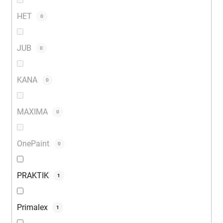
HET
0
JUB
0
KANA
0
MAXIMA
0
OnePaint
0
PRAKTIK
1
Primalex
1