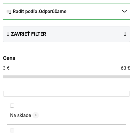
R
Radiť podľa:
Odporúčame
a
d
e
ZAVRIEŤ FILTER
n
i
e
Cena
p
r
3
€
63
€
o
d
u
k
t
o
Na sklade
3
v