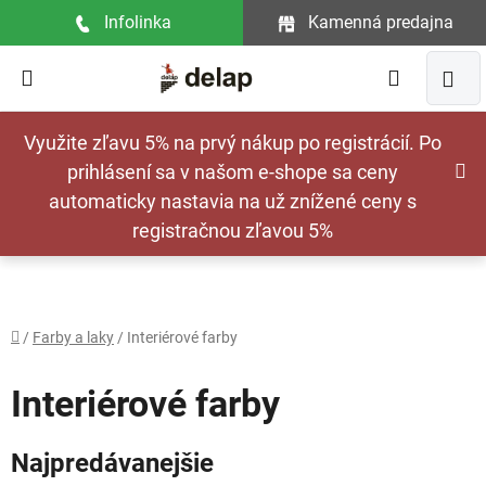
Prejsť
Infolinka
Kamenná predajna
na
obsah
Hľadať
NÁ
Využite zľavu 5% na prvý nákup po registrácií. Po
KOŠ
prihlásení sa v našom e-shope sa ceny
automaticky nastavia na už znížené ceny s
registračnou zľavou 5%
Domov
/
Farby a laky
/
Interiérové farby
Interiérové farby
Najpredávanejšie