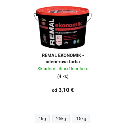
REMAL EKONOMIK -
interiérová farba
Skladom - ihneď k odberu
(4 ks)
3,10 €
od
1kg
25kg
15kg
40kg
4kg