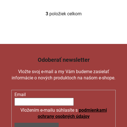
3
položiek celkom
O
v
l
á
d
a
c
Odoberať newsletter
i
e
Vložte svoj e-mail a my Vám budeme zasielať
p
informácie o nových produktoch na našom e-shope.
r
v
k
Email
y
v
ý
Vložením e-mailu súhlasíte s
podmienkami
p
ochrany osobných údajov
i