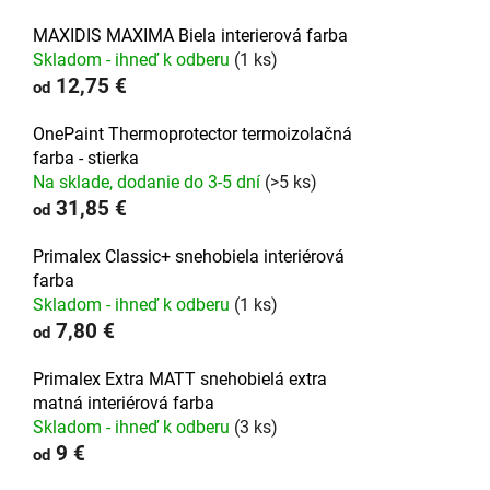
MAXIDIS MAXIMA Biela interierová farba
Skladom - ihneď k odberu
(1 ks)
12,75 €
od
OnePaint Thermoprotector termoizolačná
farba - stierka
Na sklade, dodanie do 3-5 dní
(>5 ks)
31,85 €
od
Primalex Classic+ snehobiela interiérová
farba
Skladom - ihneď k odberu
(1 ks)
7,80 €
od
Primalex Extra MATT snehobielá extra
matná interiérová farba
Skladom - ihneď k odberu
(3 ks)
9 €
od