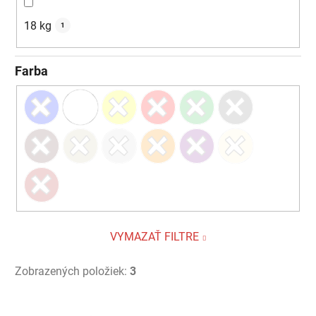
18 kg
1
Farba
VYMAZAŤ FILTRE
Zobrazených položiek:
3
V