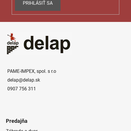
s
PRIHLÁSIŤ SA
u
Z
á
p
ä
t
i
e
PAME-IMPEX, spol. s r.o
delap
@
delap.sk
0907 756 311
Predajňa