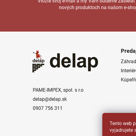
Vložte svoj e-mail a my Vám budeme zasielať
nových produktoch na našom e-sho
Z
á
Preda
p
Záhrad
ä
Interié
t
i
Kúpeľň
e
PAME-IMPEX, spol. s r.o
delap
@
delap.sk
0907 756 311
Tento web p
vyjadrujete 