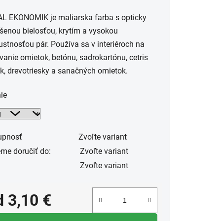
uktu
L EKONOMIK je maliarska farba s opticky
šenou bielosťou, krytím a vysokou
ustnosťou pár. Používa sa v interiéroch na
anie omietok, betónu, sadrokartónu, cetris
k, drevotriesky a sanačných omietok.
dičiek.
ie
upnosť
Zvoľte variant
me doručiť do:
Zvoľte variant
Zvoľte variant
d
3,10 €
notková cena: