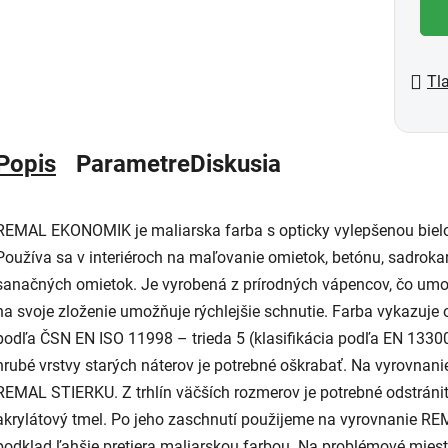
Tl
Popis
Parametre
Diskusia
REMAL EKONOMIK je maliarska farba s opticky vylepšenou bielos
Používa sa v interiéroch na maľovanie omietok, betónu, sadrokart
sanačných omietok. Je vyrobená z prírodných vápencov, čo umož
na svoje zloženie umožňuje rýchlejšie schnutie. Farba vykazuje
podľa ČSN EN ISO 11998 – trieda 5 (klasifikácia podľa EN 13
hrubé vrstvy starých náterov je potrebné oškrabať. Na vyrovnanie
REMAL STIERKU. Z trhlín väčších rozmerov je potrebné odstrániť
akrylátový tmel. Po jeho zaschnutí použijeme na vyrovnanie RE
podklad ľahšie pretiera maliarskou farbou. Na problémové miest