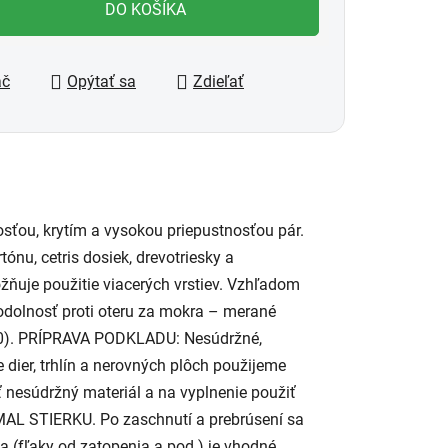
DO KOŠÍKA
ač
Opýtať sa
Zdieľať
ťou, krytím a vysokou priepustnosťou pár.
ónu, cetris dosiek, drevotriesky a
ňuje použitie viacerých vrstiev. Vzhľadom
 odolnosť proti oteru za mokra – merané
300). PRÍPRAVA PODKLADU: Nesúdržné,
 dier, trhlín a nerovných plôch použijeme
 nesúdržný materiál a na vyplnenie použiť
MAL STIERKU. Po zaschnutí a prebrúsení sa
a (fľaky od zatopenia a pod.) je vhodné