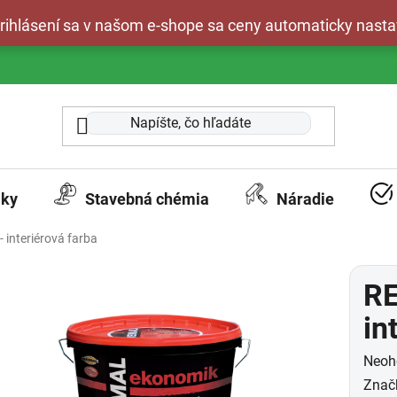
 prihlásení sa v našom e-shope sa ceny automaticky nasta
aky
Stavebná chémia
Náradie
nteriérová farba
R
in
Prie
Neoh
hodn
Znač