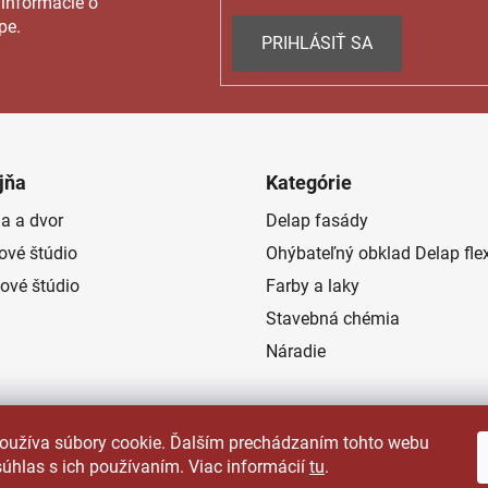
 informácie o
pe.
PRIHLÁSIŤ SA
jňa
Kategórie
a a dvor
Delap fasády
rové štúdio
Ohýbateľný obklad Delap fle
ové štúdio
Farby a laky
Stavebná chémia
Náradie
oužíva súbory cookie. Ďalším prechádzaním tohto webu
súhlas s ich používaním. Viac informácií
tu
.