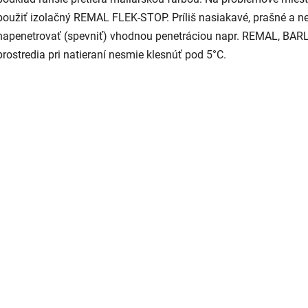
použiť izolačný REMAL FLEK-STOP. Príliš nasiakavé, prašné a n
napenetrovať (spevniť) vhodnou penetráciou napr. REMAL, BAR
prostredia pri natieraní nesmie klesnúť pod 5°C.