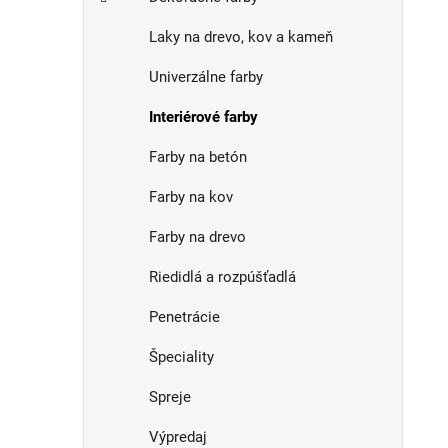
e
n
Laky na drevo, kov a kameň
e
l
Univerzálne farby
Interiérové farby
Farby na betón
Farby na kov
Farby na drevo
Riedidlá a rozpúšťadlá
Penetrácie
Špeciality
Spreje
Výpredaj