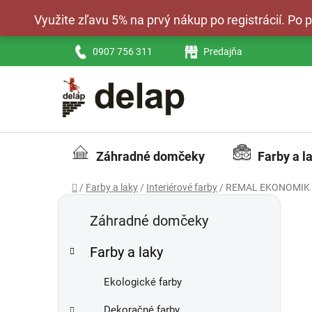
Prejsť
Využite zľavu 5% na prvý nákup po registrácií. Po
na
obsah
0907 756 311
Predajňa
Záhradné domčeky
Farby a l
Domov
/
Farby a laky
/
Interiérové farby
/
REMAL EKONOMIK - i
B
K
Preskočiť
a
kategórie
o
Záhradné domčeky
t
č
e
Farby a laky
n
g
ý
ó
Ekologické farby
p
r
i
a
Dekoračné farby